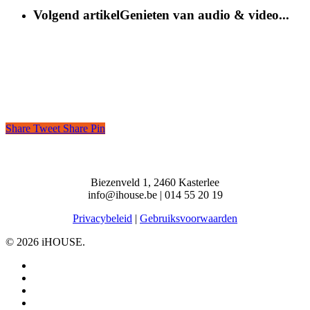
Volgend artikel
Genieten van audio & video...
Share
Tweet
Share
Pin
Biezenveld 1, 2460 Kasterlee
info@ihouse.be | 014 55 20 19
Privacybeleid
|
Gebruiksvoorwaarden
© 2026 iHOUSE.
facebook
linkedin
instagram
phone